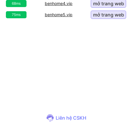
mở trang web
benhome4.vip
68ms
mở trang web
benhome5.vip
75ms
Liên hệ CSKH