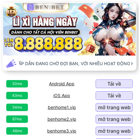
CHƠI HẤP DẪN ĐANG CHỜ ĐỢI BẠN, VỚI NHIỀU HOẠT ĐỘNG HẤP 
Tải về
Android App
30ms
Tải về
iOS App
43ms
mở trang web
benhome1.vip
54ms
mở trang web
benhome2.vip
67ms
mở trang web
benhome3.vip
46ms